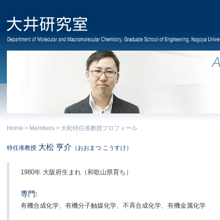
Home
>
Members
> 大松特任准教授プロフィール
大松 亨介
特任准教授
（おおまつ こうすけ）
1980年 大阪府生まれ（和歌山県育ち）
専門:
有機合成化学、有機分子触媒化学、不斉合成化学、有機金属化学