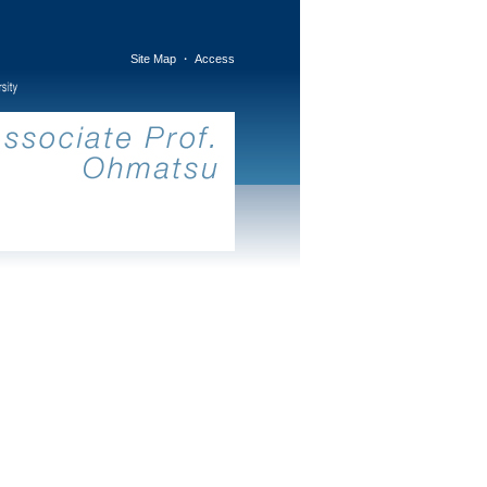
Site Map
・
Access