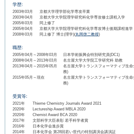
学歴:
2003年03月
京都大学理学部化学専攻卒業
2003年04月
京都大学大学院理学研究科化学専攻修士課程入学
2005年03月
同上修了
2005年04月
京都大学大学院理学研究科化学専攻博士後期課程進学
2008年03月
同上修了 博士(理学)(
丸岡啓二教授
)
職歴:
2005年04月～2008年03月
日本学術振興会特別研究員(DC1)
2008年04月～2013年03月
名古屋大学大学院工学研究科 助教
2013年04月～2015年05月
名古屋大学トランスフォーマティブ生命
務)
2015年05月～現在
名古屋大学トランスフォーマティブ生命
務)
受賞等:
2021年 Thieme Chemistry Journals Award 2021
2020年 Lectureship Award MBLA 2020
2020年 Chemist Award BCA 2020
2017年 文部科学大臣表彰 若手科学者賞
2016年 日本化学会進歩賞
2014年 日本化学会 第28回若い世代の特別講演会講演証