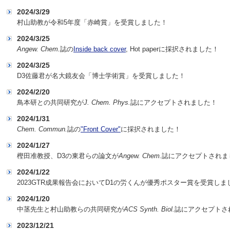
2024/3/29
村山助教が令和5年度「赤崎賞」を受賞しました！
2024/3/25
Angew. Chem.
誌の
Inside back cover
, Hot paperに採択されました！
2024/3/25
D3佐藤君が名大鏡友会「博士学術賞」を受賞しました！
2024/2/20
鳥本研との共同研究が
J. Chem. Phys.
誌にアクセプトされました！
2024/1/31
Chem. Commun.
誌の
"Front Cover"
に採択されました！
2024/1/27
樫田准教授、D3の東君らの論文が
Angew. Chem.
誌にアクセプトされま
2024/1/22
2023GTR成果報告会においてD1の労くんが優秀ポスター賞を受賞しま
2024/1/20
中茎先生と村山助教らの共同研究が
ACS Synth. Biol.
誌にアクセプトさ
2023/12/21