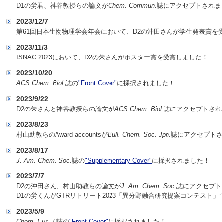
D1の労君、神谷教授らの論文が
Chem. Commun.
誌にアクセプトされま
2023/12/7
第61回日本生物物理学会年会において、D2の沖田さんが学生発表賞を
2023/11/3
ISNAC 2023において、D2の朱さんがポスター賞を受賞しました！
2023/10/20
ACS Chem. Biol.
誌の
"Front Cover"
に採択されました！
2023/9/22
D2の朱さんと神谷教授らの論文が
ACS Chem. Biol.
誌にアクセプトされ
2023/8/23
村山助教らのAward accountsが
Bull. Chem. Soc. Jpn.
誌にアクセプト
2023/8/17
J. Am. Chem. Soc.
誌の
"Supplementary Cover"
に採択されました！
2023/7/7
D2の沖田さん、村山助教らの論文が
J. Am. Chem. Soc.
誌にアクセプト
D1の労くんがGTRリトリート2023「異分野融合研究提案コンテスト
2023/5/9
Chem. Eur. J.
誌の
"Front Cover"
に採択されました！