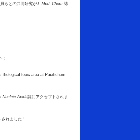
究員らとの共同研究が
J. Med. Chem.
誌
た！
iological topic area at Pacifichem
y Nucleic Acids
誌にアクセプトされま
トされました！