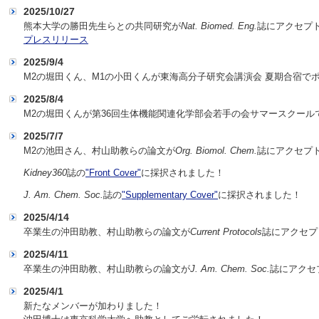
2025/10/27
熊本大学の勝田先生らとの共同研究が
Nat. Biomed. Eng.
誌にアクセプ
プレスリリース
2025/9/4
M2の堀田くん、M1の小田くんが東海高分子研究会講演会 夏期合宿で
2025/8/4
M2の堀田くんが第36回生体機能関連化学部会若手の会サマースクー
2025/7/7
M2の池田さん、村山助教らの論文が
Org. Biomol. Chem.
誌にアクセプ
Kidney360
誌の
"Front Cover"
に採択されました！
J. Am. Chem. Soc.
誌の
"Supplementary Cover"
に採択されました！
2025/4/14
卒業生の沖田助教、村山助教らの論文が
Current Protocols
誌にアクセプ
2025/4/11
卒業生の沖田助教、村山助教らの論文が
J. Am. Chem. Soc.
誌にアクセ
2025/4/1
新たなメンバーが加わりました！