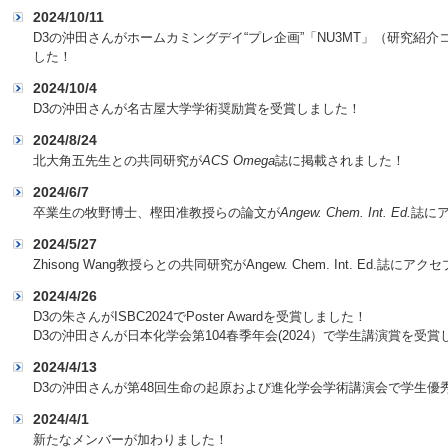
2024/10/11
D3の沖田さんがホームカミングデイ“プレ企画”「NU3MT」（研究紹
した！
2024/10/4
D3の沖田さんが名古屋大学学術奨励賞を受賞しました！
2024/8/24
北大角五先生との共同研究が
ACS Omega
誌に掲載されました！
2024/6/7
卒業生の牧野博士、樫田准教授らの論文が
Angew. Chem. Int. Ed.
誌に
2024/5/27
Zhisong Wang教授らとの共同研究がAngew. Chem. Int. Ed.誌にア
2024/4/26
D3の朱さんがISBC2024でPoster Awardを受賞しました！
D3の沖田さんが日本化学会第104春季年会(2024）で学生講演賞を受賞
2024/4/13
D3の沖田さんが第48回生命の起原および進化学会学術講演会で学生優
2024/4/1
新たなメンバーが加わりました！