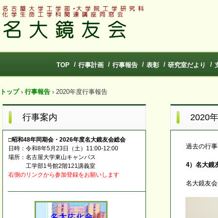
TOP
行事計画
行事報告
表彰
研究室だより
トップ
›
行事報告
›
2020年度行事報告
行事案内
202
□昭和48年同期会・2026年度名大鏡友会総会
過去の行事
日時：令和8年5月23日（土）11:00-12:00
場所：名古屋大学東山キャンパス
4）名大鏡
工学部1号館2階121講義室
右側のリンクから参加登録をお願いします
名大鏡友会