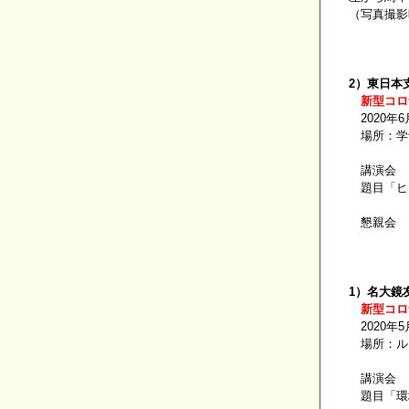
（写真撮影
2）東日本
新型コロ
2020年6
場所：学士
講演会 1
題目「ヒ
懇親会 1
1）名大鏡
新型コロ
2020年5
場所：ルブラ
講演会 1
題目「環