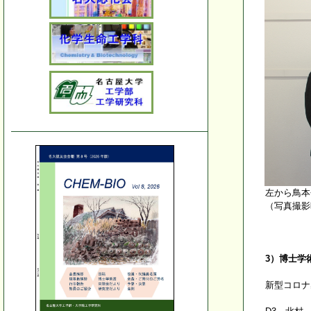
左から鳥本
（写真撮影
3）博士学
新型コロナ