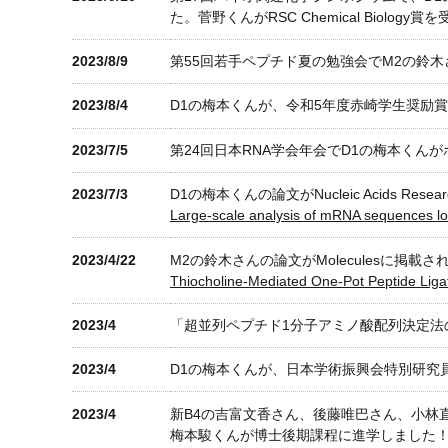
た。菅野くんがRSC Chemical Biology
2023/8/9
第55回若手ペプチド夏の勉強会でM2の鈴
2023/8/4
D1の梅本くんが、令和5年度赤崎学生奨励
2023/7/5
第24回日本RNA学会年会でD1の梅本くん
2023/7/3
D1の梅本くんの論文がNucleic Acids Re
Large-scale analysis of mRNA sequences loca
2023/4/22
M2の鈴木さんの論文がMoleculesに掲載
Thiocholine-Mediated One-Pot Peptide Ligat
2023/4
「超並列ペプチド1分子アミノ酸配列決定法
2023/4
D1の梅本くんが、日本学術振興会特別研究
2023/4
新B4の吉富文香さん、後藤唯巴さん、小林
梅本駿くんが博士後期課程に進学しました