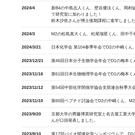
2024/4
新B4の中島志人くん、壁谷優汰くん、岡村紘
て研究室に加わりました！
鈴木沙依さんが博士後期課程に進学しまし
2024/3
M2の松島真大くん、松尾瑠星くん、田中千
2024/3/21
日本化学会 第104春季年会でD2の中嶋く
2023/12/21
第46回日本分子生物学会年会でD1の梅本く
2023/11/16
第61回日本生物物理学会年会でD1の梅本
2023/11/12
第54回中部化学関係学協会支部連合秋季大
2023/11/10
第60回ペプチド討論会でD2の中嶋くん、M
2023/9/20
京都大学の齊藤博英研究室と名古屋工業大学
んが口頭発表しました。
2023/9/10
第17回バイオ関連化学シンポジウムで、D