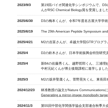
2023/9/3
第19回バイオ関連化学シンポジウムで、D
んがRSC Chemical Biology賞を受賞しまし
2025/6/30
D3の梅本くんが、令和7年度名古屋大学学
2025/6/19
The 29th American Peptide Sympo
2025/4/21
M2の吉富さんが、卓越大学院GTRプログラムのGT
2025/4
D2の鈴木さんが、日本学術振興会特別研究
2025/4
新B4の佐藤秀くん、越野哲郎くん、三浦理
中村元紀くんが博士後期課程に進学しまし
2025/3
M2の坂井聖晟くん、菅野晃矢くん、東長田
2024/12/23
林准教授の論文がNature Communicatio
Generating a mirror-image monobody target
2024/11/3
第55回中部化学関係学協会支部連合秋季大