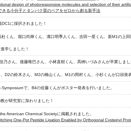
nal design of photoresponsive molecules and selection of their artifici
できる小分子とタンパク質のペアをゼロから創る新手法
員DC1に採択されました！
凪杜くん、堀口尚輝くん、溝口明季人くん、吉田一星くん、新M1の上田
に進学しました！
岩佳乃さん、後藤唯巴さん、小林直樹くん、髙栁いづみさんが卒業しま
くん、D2の鈴木さん、M2の橋山くん、M1の岡村くん、小杉くんが口頭
hange Mini-Symposiumで、B4の佐藤くんがポスター発表を行いました。
助教が研究室に加わりました！
 American Chemical Societyに掲載されました。
itching One-Pot Peptide Ligation Enabled by Orthogonal Cysteinyl Prot