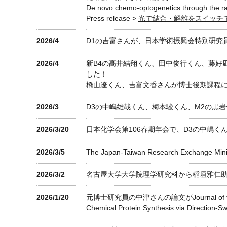
De novo chemo-optogenetics through the ratio
Press release >
光で結合・解離をスイッチ
2026/4
D1の吉富さんが、日本学術振興会特別研究
2026/4
新B4の髙井結翔くん、田中俊行くん、藤好
した！
橋山遼くん、吉富文香さんが博士後期課程
2026/3
D3の中嶋雄哉くん、梅本駿くん、M2の黒
2026/3/20
日本化学会第106春期年会で、D3の中嶋
2026/3/5
The Japan-Taiwan Research Exc
2026/3/2
名古屋大学大学院理学研究科から稲垣雅仁
2026/1/20
元博士研究員の中津さんの論文がJournal of the
Chemical Protein Synthesis via Direction-Sw