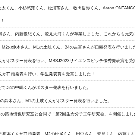
太くん、小杉悠翔くん、松浦萌さん、牧田哲弥くん、Aaron ONTAN
た！
尋さん、内藤俊紀くん、鷲見大河くんが卒業しました。これからも元気
ん、M2の鈴木さん、M1の土岐くん、B4の吉富さんが口頭発表を行いまし
んがポスター発表を行い、MBSJ2023サイエンスピッチ優秀発表賞を受
くんが口頭発表を行い、学生発表賞を受賞しました！
会でD2の中嶋くんがポスター発表を行いました。
2の鈴木さん、M1の土岐くんがポスター発表を行いました。
の築地慎也研究室と合同で「第2回生命分子工学研究会」を開催しました
1の梅本くんが口頭発表、M2の松尾くん、田中さん、鷲見くん、内藤く