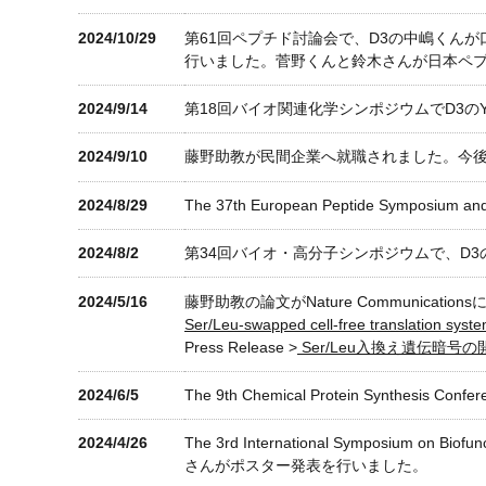
2024/10/29
第61回ペプチド討論会で、D3の中嶋くんが
行いました。菅野くんと鈴木さんが日本ペ
2024/9/14
第18回バイオ関連化学シンポジウムでD3の
2024/9/10
藤野助教が民間企業へ就職されました。今
2024/8/29
The 37th European Peptide Sympo
2024/8/2
第34回バイオ・高分子シンポジウムで、D
2024/5/16
藤野助教の論文がNature Communicatio
Ser/Leu-swapped cell-free translation system
Press Release >
Ser/Leu入換え遺伝暗
2024/6/5
The 9th Chemical Protein Sy
2024/4/26
The 3rd International Sympos
さんがポスター発表を行いました。