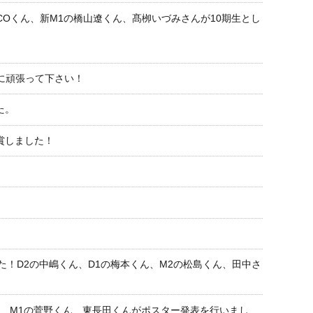
GCOくん、新M1の橋山遼くん、髙栁いづみさんが10期生とし
に頑張って下さい！
た。
賞しました！
！D2の中嶋くん、D1の梅本くん、M2の松島くん、田中さ
ん、M1の菅野くん、東長田くんがポスター発表を行いまし