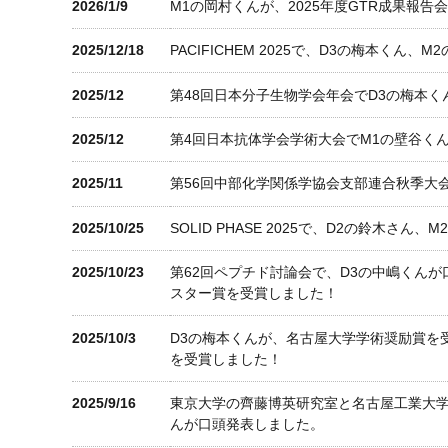
2026/1/9
M1の岡村くんが、2025年度GTR成果報
2025/12/18
PACIFICHEM 2025で、D3の梅本く
2025/12
第48回日本分子生物学会年会でD3の梅本
2025/12
第4回日本抗体学会学術大会でM1の壁谷く
2025/11
第56回中部化学関係学協会支部連合秋季大
2025/10/25
SOLID PHASE 2025で、D2の鈴木さ
2025/10/23
第62回ペプチド討論会で、D3の中嶋くん
スター賞を受賞しました！
2025/10/3
D3の梅本くんが、名古屋大学学術奨励賞を受賞した学生に
を受賞しました！
2025/9/16
東京大学の齊藤博英研究室と名古屋工業大学
んが口頭発表しました。