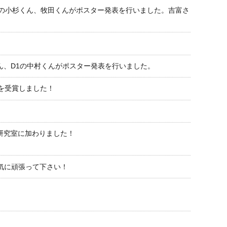
1の小杉くん、牧田くんがポスター発表を行いました。吉富さ
、D3の中嶋くん、梅本くん、D1の中村くんがポスター発表を行いました。
25を受賞しました！
研究室に加わりました！
気に頑張って下さい！