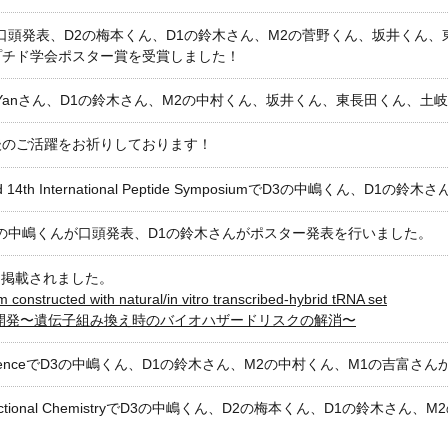
口頭発表、D2の梅本くん、D1の鈴木さん、M2の菅野くん、坂井くん、
プチド学会ポスター賞を受賞しました！
Yanさん、D1の鈴木さん、M2の中村くん、坂井くん、東長田くん、土岐
後のご活躍をお祈りしております！
sium and 14th International Peptide SymposiumでD3の中嶋く
3の中嶋くんが口頭発表、D1の鈴木さんがポスター発表を行いました。
nsに掲載されました。
 constructed with natural/in vitro transcribed-hybrid tRNA set
号の開発〜遺伝子組み換え時のバイオハザードリスクの解消〜
nthesis ConferenceでD3の中嶋くん、D1の鈴木さん、M2の中村くん、M1
ium on Biofunctional ChemistryでD3の中嶋くん、D2の梅本くん、