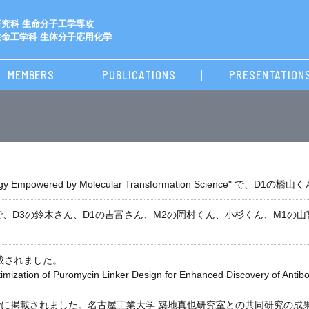
究科 生命分子工学専攻
命工学科 生体分子応用化学
MEMBERS
PUBLICATIONS
PRESENTATION
l Biology Empowered by Molecular Transformation Scienc
で、D3の鈴木さん、D1の吉富さん、M2の岡村くん、小杉くん、M1の
掲載されました。
mization of Puromycin Linker Design for Enhanced Discovery of Antibo
tryに掲載されました。
名古屋工業大学 築地真也研究室
との共同研究の成