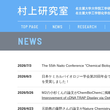
名古屋大学大学院工学研
名古屋大学工学部化学生
TOP PAGE
NEWS
RESEARCH
NEWS
2026/7/3
The 55th Naito Conference "Chemica
2026/6/3
日本ケミカルバイオロジー学会第20回年会
を受賞しました！
2026/5/26
M2の小杉くんの論文がChemBioChemに
Improvement of cDNA TRAP Display via Opti
2026/4/23
元助教の藤野さんの論文がNature Chemis