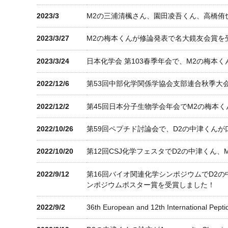
2023/3
M2の三浦清楓さん、園田凌吾くん、高橋侑
2023/3/27
M2の梅本くんが修論発表で名大鏡友会賞を
2023/3/24
日本化学会 第103春季年会で、M2の梅本
2022/12/6
第53回中部化学関係学協会支部連合秋季大
2022/12/2
第45回日本分子生物学会年会でM2の梅本
2022/10/26
第59回ペプチド討論会で、D2の中津くん
2022/10/20
第12回CSJ化学フェスタでD2の中津く
2022/9/12
第16回バイオ関連化学シンポジウムでD2
ンポジウムポスター賞を受賞しました！
2022/9/2
36th European and 12th Internat